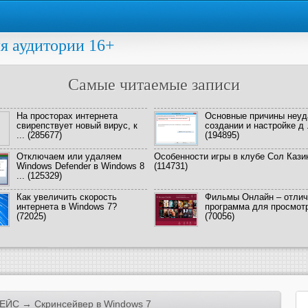
я аудитории 16+
Самые читаемые записи
На просторах интернета
Основные причины неуд
свирепствует новый вирус, к
создании и настройке д .
...
(285677)
(194895)
Отключаем или удаляем
Особенности игры в клубе Сол Кази
Windows Defender в Windows 8
(114731)
...
(125329)
Как увеличить скорость
Фильмы Онлайн – отлич
интернета в Windows 7?
программа для просмотра
(72025)
(70056)
ЕЙС
→ Скринсейвер в Windows 7