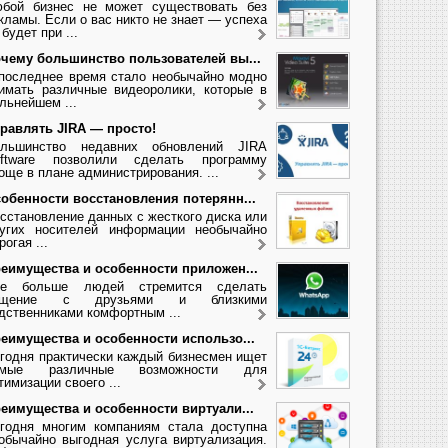
бой бизнес не может существовать без
кламы. Если о вас никто не знает — успеха
 будет при ...
чему большинство пользователей вы...
последнее время стало необычайно модно
имать различные видеоролики, которые в
льнейшем ...
равлять JIRA — просто!
льшинство недавних обновлений JIRA
ftware позволили сделать программу
още в плане администрирования. ...
обенности восстановления потерянн...
сстановление данных с жесткого диска или
угих носителей информации необычайно
рогая ...
еимущества и особенности приложен...
се больше людей стремится сделать
бщение с друзьями и близкими
дственниками комфортным ...
еимущества и особенности использо...
годня практически каждый бизнесмен ищет
амые различные возможности для
тимизации своего ...
еимущества и особенности виртуали...
годня многим компаниям стала доступна
обычайно выгодная услуга виртуализация.