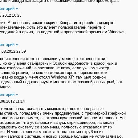
тво и иногда как защита от несанкционированного просмотра...
ентарий »
8.2012 16:25
вик. А по поводу самого скринсейвера, интерфейс в семерке
влекательнее, хоть это влечет пользователей перейти с
уходящей в архив, но надежной и проверенной временем Windows
ентарий »
.08.2012 22:59
 по истечении долгого времени у меня естественно стоит
, но он у меня стандартный.Особой надобности в красочных и
ых изображений на заставке не вижу, если уж компьютер
 спящий режим, по мне он должен гореть черным цветом.
 давно когда у меня стоял Windows XP, там был родной
 сделанный под аквариум с множеством разнообразных рыб, вот
бавно.
ентарий »
.08.2012 11:14
 только начал осваивать компьютер, постоянно разные
ы ставил, попадались очень продвинутые, с трехмерной графикой
 типа моря например, в котором куча разной живности плавает. Но
как заметил, что установка и запуск скринсейверов, начинает
тормозить систему со временем, полностью отказался от их
ия. И уже в течении многих лет полностью отрубаю их
кий запуск в системе, и новых вообще больше не устанавливаю.