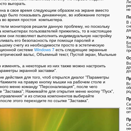
Лю
сто выгорать.
ре
не
на в свое время следующим образом:на экране вместо
надо было показывать динамичную, во избежание потери
По
 во время простоя компьютера.
В 
тели мониторов решили данную проблему, но поскольку
сн
да
 компьютерах пользователей прижились, то в настоящее
зом они позволяют выполнить индивидуальную настройку
Уп
ливать его безопасность при помощи паролей и
Бо
ьшому счету из необходимости просто в эстетическую
So
ационной системе
Windows 7
есть следующие экранные
пр
метрический вальс, Объемный текст, Пустой экран, Мыльные
Ос
.
Во
изменять, а некоторые из них также можно настроить
др
араметры экранной заставки".
до
 действия для того, чтоб открылся диалог "Параметры
Пр
: Нажмите на правую кнопку мышки на рабочем столе и
В
тного меню команду "Персонализация", после чего
о
е "Заставка"; Нажимайте для открытия меню кнопку "Пуск",
ро
управления" и из списка компонентов выбирайте
Пр
после этого переходите по ссылке "Заставка".
Се
с
оп
Пр
Се
не