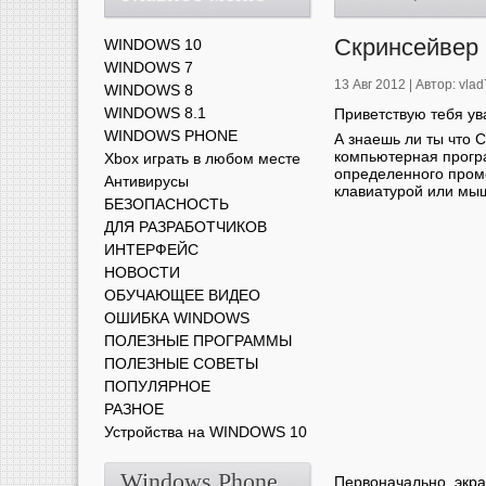
Скринсейвер 
WINDOWS 10
WINDOWS 7
13 Авг 2012 |
Автор:
vlad
WINDOWS 8
WINDOWS 8.1
Приветствую тебя у
WINDOWS PHONE
А знаешь ли ты что C
компьютерная прогр
Xbox играть в любом месте
определенного пром
Антивирусы
клавиатурой или мы
БЕЗОПАСНОСТЬ
ДЛЯ РАЗРАБОТЧИКОВ
ИНТЕРФЕЙС
НОВОСТИ
ОБУЧАЮЩЕЕ ВИДЕО
ОШИБКА WINDOWS
ПОЛЕЗНЫЕ ПРОГРАММЫ
ПОЛЕЗНЫЕ СОВЕТЫ
ПОПУЛЯРНОЕ
РАЗНОЕ
Устройства на WINDOWS 10
Windows Phone
Первоначально, экра