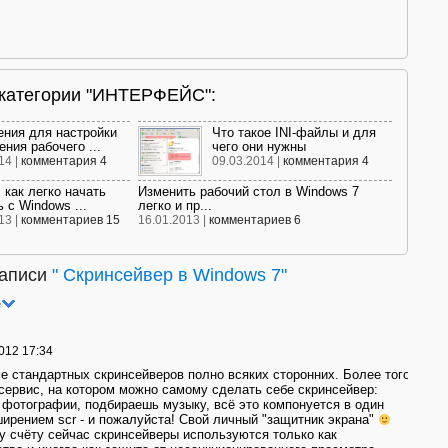
 категории "ИНТЕРФЕЙС":
ния для настройки
Что такое INI-файлы и для
ния рабочего ...
чего они нужны
14 |
комментария 4
09.03.2014 |
комментария 4
 как легко начать
Изменить рабочий стол в Windows 7
 с Windows ...
легко и пр...
13 |
комментариев 15
16.01.2013 |
комментариев 6
записи
"
Скринсейвер в Windows 7
"
е
012 17:34
е стандартных скринсейверов полно всяких сторонних. Более того
 сервис, на котором можно самому сделать себе скринсейвер:
фотографии, подбираешь музыку, всё это компонуется в один
ирением scr - и пожалуйста! Свой личный "защитник экрана"
 счёту сейчас скринсейверы используются только как