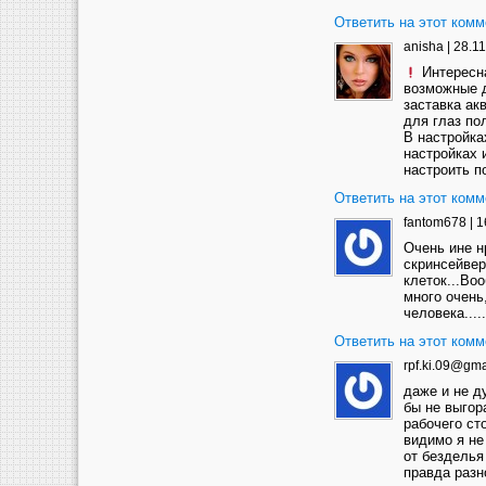
Ответить на этот комм
anisha
|
28.11
Интересн
возможные д
заставка ак
для глаз по
В настройка
настройках 
настроить 
Ответить на этот комм
fantom678
|
1
Очень ине н
скринсейве
клеток...Воо
много очень
человека....
Ответить на этот комм
rpf.ki.09@gma
даже и не д
бы не выгор
рабочего сто
видимо я не
от безделья
правда разн