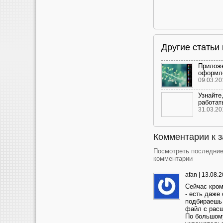
Другие статьи
Приложе
оформле
09.03.20
Узнайте,
работать
31.03.20
Комментарии к 
Посмотреть последни
комментарии
afan
|
13.08.2
Сейчас кром
- есть даже
подбираешь 
файл с расш
По большому