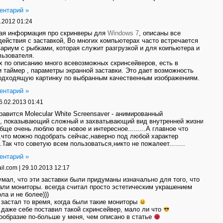
ентарий »
.2012 01:24
ая информация про скринверы для
Windows 7
, описаны все
ействия с заставкой, Во многих компьютерах часто встречается
вариум с рыбками, которая служит разгрузкой и для коипьютера и
льзователя.
х по описанию много всевозможных скринсейверов, есть в
и таймер , параметры экранной заставки. Это дает возможность
подходящую картинку по выбранным качественным изображениям.
ентарий »
6.02.2013 01:41
равится Molecular White Screensaver - анимированный
р, показывающий сложный и захватывающий вид внутренней жизни
бще очень люблю все новое и интересное.........А главное что
,что можно подобрать сейчас,наверно под любой характер
..Так что советую всем пользоваться,никто не пожалеет........
ентарий »
il.com
|
29.10.2013 12:17
умал, что эти заставки были придуманы изначально для того, что
али мониторы. всегда считал просто эстетическим украшением
ла и не более)))
 застал то время, когда были такие мониторы
 даже себе поставил такой скринсейвер, мало ли что
ообразие по-больше у меня, чем описано в статье