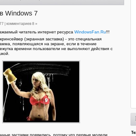
в Windows 7
77
|
комментариев 8 »
важаемый читатель интернет ресурса
WindowsFan.Ru
!!!
кринсейвер (экранная заставка) - это специальная
амма, появляющаяся на экране, если в течение
ежутка времени пользователи не выполняют действия с
шкой.
Те
нные заставки появились, потому что первые модели