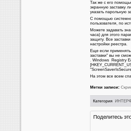
Так же с его помощь
экранную заставку ли
указать парольную з
С помощью системно
пользователя, по ист
Можете задавать зна
часа) для этого пар
защиту. Все застав
настройки реестра.
Еще если применять 
заставки" вы не смож
. Windows Registry Ed
[HKEY_CURRENT_USER\
"ScreenSaverIsSecure
На этом все всем спа
Метки записи:
Скри
Категория
ИНТЕР
Поделитесь это