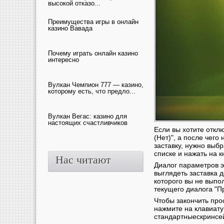
высокой отказо...
Преимущества игры в онлайн
казино Вавада
Почему играть онлайн казино
интересно
Вулкан Чемпион 777 — казино,
которому есть, что предло...
Вулкан Вегас: казино для
настоящих счастливчиков
Если вы хотите отклю
(Нет)", а после чего
заставку, нужно вы
списке и нажать на к
Нас читают
Диалог параметров э
выглядеть заставка 
которого вы не выпол
текущего диалога "П
Чтобы закончить пр
нажмите на клавиату
стандартныескринсе