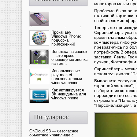
мониторов могли про
Проблема была реше
статичной картинки 
свойств люминофора
Теперь же производи
Ультрасовременный смартфон
— это новика от компании Ap...
Прокачаем
Cкринсейверы уже на
Windows Phone:
время главным обра
подборка
компьютера либо уси
приложений!
превратились по бол
Вспышка на звонок
потребность.
В опер
— это яркое
заставки: Ленты,Гео
оповещение звонка
пузыри, Фотографии
на тел...
Cкринсейверы можно 
Использование
используя диалог "П
play market
пользователями
Выполните следующие
windows phone
экранной заставки",
Как активируется
выберите из контекс
ВК невидимка для
переходите по ссылк
windows phone
открывайте "Панель 
"Персонализация", а 
Популярное
OnCloud S3 — безопасное
объектное хранилище с