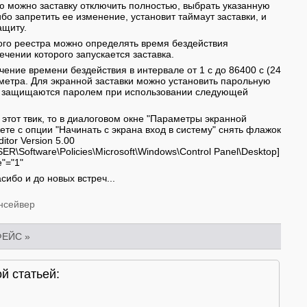
ю можно заставку отключить полностью, выбрать указанную
бо запретить ее изменение, установит таймаут заставки, и
ащиту.
го реестра можно определять время бездействия
ечении которого запускается заставка.
чение времени бездействия в интервале от 1 с до 86400 с (24
аметра. Для экранной заставки можно установить парольную
ки защищаются паролем при использовании следующей
этот твик, то в диалоговом окне "Параметры экранной
ете с опции "Начинать с экрана вход в систему" снять флажок
itor Version 5.00
Software\Policies\Microsoft\Windows\Control Panel\Desktop]
"="1"
сибо и до новых встреч...
нсейвер
ФЕЙС
»
й статьей: