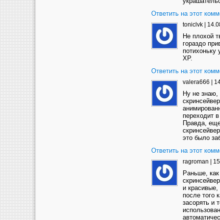
украшательс
Ответить на этот комм
toniclvk
|
14.0
Не плохой т
гораздо при
потихоньку 
XP.
Ответить на этот комм
valera666
|
14
Ну не знаю,
скринсейвер
анимированн
переходит в
Правда, еще
скринсейвер
это было за
Ответить на этот комм
ragroman
|
15
Раньше, как
скринсейвер
и красивые,
после того 
засорять и 
использован
автоматичес