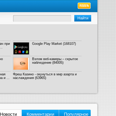
ач при
Google Play Market
(168107)
..
но
Взлом веб-камеры – скрытое
наблюдение
(84005)
ная
Фреш Казино - окунуться в мир азарта и
 и ...
наслаждения
(63965)
Новости
Комментарии
Популярное