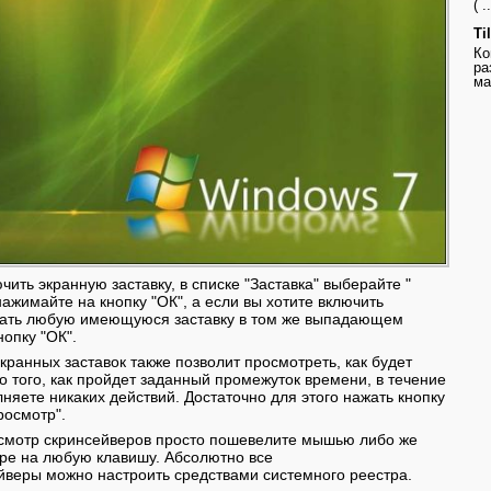
( ..
Ti
Ко
ра
ма
чить экранную заставку, в списке "Заставка" выберайте "
 нажимайте на кнопку "ОК", а если вы хотите включить
брать любую имеющуюся заставку в том же выпадающем
нопку "ОК".
кранных заставок также позволит просмотреть, как будет
до того, как пройдет заданный промежуток времени, в течение
няете никаких действий. Достаточно для этого нажать кнопку
росмотр".
осмотр cкринсейверов просто пошевелите мышью либо же
ре на любую клавишу. Абсолютно все
йверы можно настроить средствами системного реестра.