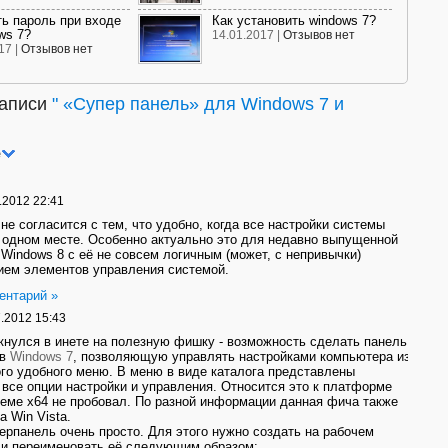
ть пароль при входе
Как установить windows 7?
ws 7?
14.01.2017 |
Отзывов нет
17 |
Отзывов нет
записи
"
«Супер панель» для Windows 7 и
е
.2012 22:41
 не согласится с тем, что удобно, когда все настройки системы
 одном месте. Особенно актуально это для недавно выпущенной
 Windows 8 с её не совсем логичным (может, с непривычки)
ием элементов управления системой.
ентарий »
.2012 15:43
кнулся в инете на полезную фишку - возможность сделать панель
 в
Windows 7
, позволяющую управлять настройками компьютера из
го удобного меню. В меню в виде каталога представлены
 все опции настройки и управления. Относится это к платформе
теме х64 не пробовал. По разной информации данная фича также
а Win Vista.
ерпанель очень просто. Для этого нужно создать на рабочем
 и переименовать её следующим образом: