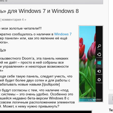
ws 8
ь» для Windows 7 и Windows 8
|
комментария 4 »
 мои золотые читатели!!!
ократно сообщалось о наличии в
Windows 7
ер панели» или, как это явление её ещё
ога».
ль»
езызвестного Doom’а, эта панель никаких
 не даёт – просто в ней собраны все
и управления» и некоторые возможности
я»
водя себе такую панель, следует учесть, что
ей будет более двух сотен и для работы с
батывать новые навыки.[/pullquote]
 будут согласны с тем, что наличие «под
к системы – это очень удобно. Особенно это
вшейся недавно бета-версии Windows 8 с
е совсем логичным расположением элементов
. Может, к нему нужно привыкнуть?
Те