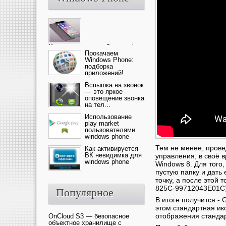
Ультрасовременный смартфон
— это новика от компании Ap...
Прокачаем
Windows Phone:
подборка
приложений!
Вспышка на звонок
— это яркое
оповещение звонка
на тел...
Использование
play market
пользователями
windows phone
Тем не менее, прове
Как активируется
ВК невидимка для
управления, в своё 
windows phone
Windows 8. Для того,
пустую папку и дать
точку, а после этой
825C-99712043E01C}
Популярное
В итоге получится 
этом стандартная ик
отображения станда
OnCloud S3 — безопасное
объектное хранилище с