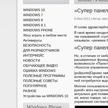
Windows 7 и Windo
«Супер панел
WINDOWS 10
WINDOWS 7
9 Июл 2012 |
Автор:
afan
WINDOWS 8
WINDOWS 8.1
И снова здравствуйте
WINDOWS PHONE
В своё время неодн
Xbox играть в любом месте
так называемой «суп
Антивирусы
называли, «режима б
БЕЗОПАСНОСТЬ
«Супер пане
ДЛЯ РАЗРАБОТЧИКОВ
ИНТЕРФЕЙС
Но, в отличие от неб
расширенных функций
НОВОСТИ
возможности «Панел
ОБУЧАЮЩЕЕ ВИДЕО
«Консоли управлени
ОШИБКА WINDOWS
[pullquote]Однако за
ПОЛЕЗНЫЕ ПРОГРАММЫ
количество опций в н
ней потребуется выра
ПОЛЕЗНЫЕ СОВЕТЫ
ПОПУЛЯРНОЕ
Многие пользователи
рукой» всех настрое
РАЗНОЕ
актуально для появи
Устройства на WINDOWS 10
её, мягко говоря, н
управления системой
Windows Phone