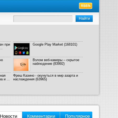
ач при
Google Play Market
(168101)
..
но
Взлом веб-камеры – скрытое
наблюдение
(83992)
ная
Фреш Казино - окунуться в мир азарта и
 и ...
наслаждения
(63965)
Новости
Комментарии
Популярное