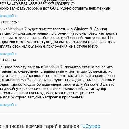
{ED7BA470-8E54-465E-825C-99712043E01C}
ожно записать любое, а вот GUID нужно оставить неизменным.
ентарий »
.2012 19:57
ль из
Windows 7
будет присутствовать и в Windows 8. Данная
ет местом для закрепления приложений (это она позволяет делать
, но при этом она станет более востребованной, чем раньше. По
ь должна стать местом, куда для быстрого доступа пользователи
еплять свои излюбленные приложения не в стиле Metro.
ентарий »
2014 00:14
слышал про эту панель в
Windows 7
, прочитав статью понял что
тановить, существуют специальные утилиты для установки, но
я эта панель в 7-ке является лишним, там и так все определенно
д темы
windows 7
она не очень будет подходить, нижняя панель и
одна….плюс уходит больше оперативки, а для Windows 8 да это
по дизайну и расположение всяких приложений , а так супер
ь оригинальна и очень удобно, можно размещать все
 для быстрого запуска настроек и приложений.
ентарий »
 написать комментарий к записи
"«Супер