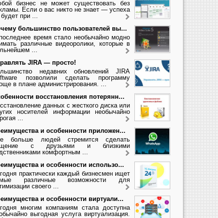
бой бизнес не может существовать без
кламы. Если о вас никто не знает — успеха
 будет при ...
чему большинство пользователей вы...
последнее время стало необычайно модно
имать различные видеоролики, которые в
льнейшем ...
равлять JIRA — просто!
льшинство недавних обновлений JIRA
ftware позволили сделать программу
още в плане администрирования. ...
обенности восстановления потерянн...
сстановление данных с жесткого диска или
угих носителей информации необычайно
рогая ...
еимущества и особенности приложен...
се больше людей стремится сделать
бщение с друзьями и близкими
дственниками комфортным ...
еимущества и особенности использо...
годня практически каждый бизнесмен ищет
амые различные возможности для
тимизации своего ...
еимущества и особенности виртуали...
годня многим компаниям стала доступна
обычайно выгодная услуга виртуализация.