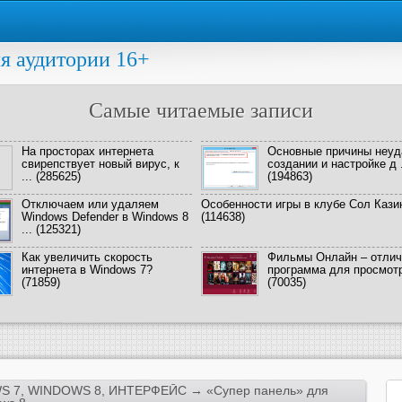
я аудитории 16+
Самые читаемые записи
На просторах интернета
Основные причины неуд
свирепствует новый вирус, к
создании и настройке д .
...
(285625)
(194863)
Отключаем или удаляем
Особенности игры в клубе Сол Кази
Windows Defender в Windows 8
(114638)
...
(125321)
Как увеличить скорость
Фильмы Онлайн – отлич
интернета в Windows 7?
программа для просмотра
(71859)
(70035)
S 7
,
WINDOWS 8
,
ИНТЕРФЕЙС
→ «Супер панель» для