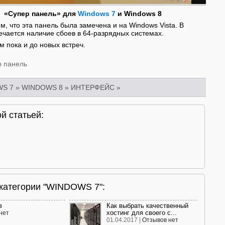
«Супер панель» для
Windows 7
и Windows 8
м, что эта панель была замечена и на Windows Vista. В
ечается наличие сбоев в 64-разрядных системах.
м пока и до новых встреч.
р панель
S 7
»
WINDOWS 8
»
ИНТЕРФЕЙС
»
й статьей:
 категории "WINDOWS 7":
в
Как выбрать качественный
хостинг для своего с...
нет
01.04.2017 |
Отзывов нет