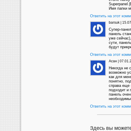
Superpanel.
Имя папки м
Ответить на этот комм
barsuk
|
15.07
Cупер-пане
панель стан
уже сейчас)
сути, панел
будут прикр
Ответить на этот комм
Асан
|
07.01.
Никогда не 
возможно ус
как для мен
понятно, по
справа еще 
подходит и 
панель очен
необходимые
Ответить на этот комм
Здесь вы можете