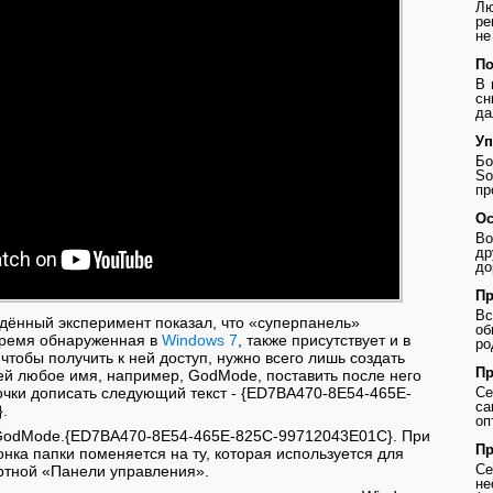
Лю
ре
не
По
В 
сн
да
Уп
Бо
So
пр
Ос
Во
др
до
Пр
В
дённый эксперимент показал, что «суперпанель»
о
время обнаруженная в
Windows 7
, также присутствует и в
ро
 чтобы получить к ней доступ, нужно всего лишь создать
Пр
 ей любое имя, например, GodMode, поставить после него
 точки дописать следующий текст - {ED7BA470-8E54-465E-
Се
с
.
оп
- GodMode.{ED7BA470-8E54-465E-825C-99712043E01C}. При
Пр
онка папки поменяется на ту, которая используется для
Се
ртной «Панели управления».
не