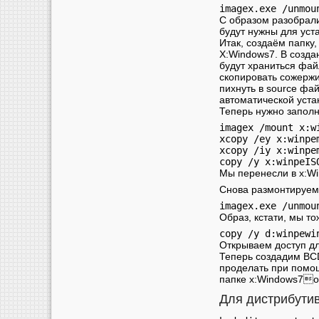
С образом разобрали
будут нужны для уст
Итак, создаём папку,
Х:Windows7. В созда
будут храниться фай
скопировать сожержи
пихнуть в source фай
автоматической устан
Теперь нужно запол
imagex /mount x:w
xcopy /ey x:winpe
xcopy /iy x:winpe
Мы перенесли в x:Wi
Снова размонтируем 
imagex.exe /unmou
Образ, кстати, мы 
copy /y d:winpewi
Открываем доступ дл
Теперь создадим BC
проделать при помощ
папке х:Windows7o
Для дистрибутив