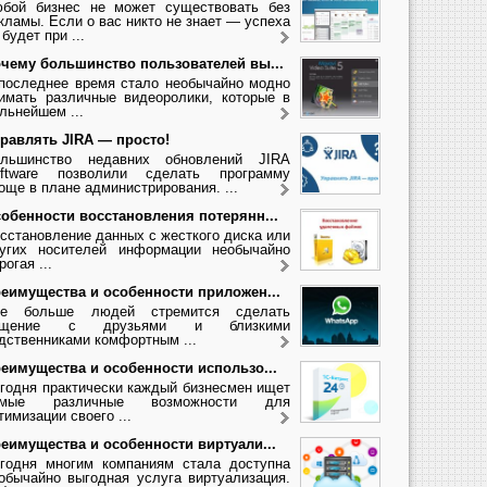
бой бизнес не может существовать без
кламы. Если о вас никто не знает — успеха
 будет при ...
чему большинство пользователей вы...
последнее время стало необычайно модно
имать различные видеоролики, которые в
льнейшем ...
равлять JIRA — просто!
льшинство недавних обновлений JIRA
ftware позволили сделать программу
още в плане администрирования. ...
обенности восстановления потерянн...
сстановление данных с жесткого диска или
угих носителей информации необычайно
рогая ...
еимущества и особенности приложен...
се больше людей стремится сделать
бщение с друзьями и близкими
дственниками комфортным ...
еимущества и особенности использо...
годня практически каждый бизнесмен ищет
амые различные возможности для
тимизации своего ...
еимущества и особенности виртуали...
годня многим компаниям стала доступна
обычайно выгодная услуга виртуализация.