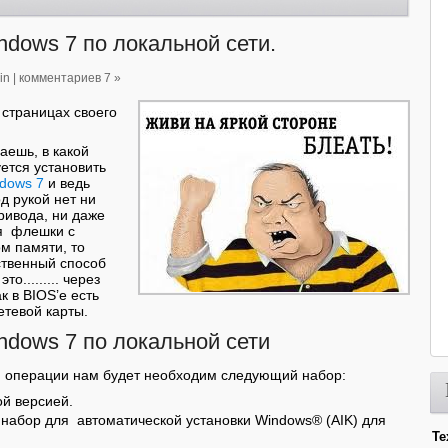
ndows 7 по локальной сети.
in
|
комментариев 7 »
 страницах своего
аешь, в какой
ется установить
dows 7
и ведь
д рукой нет ни
ривода, ни даже
я флешки с
м памяти, то
ственный способ
это......... через
к в BIOS’е есть
етевой карты.
ndows 7 по локальной сети
й операции нам будет необходим следующий набор:
й версией.
набор для автоматической установки Windows® (AIK) для
Те