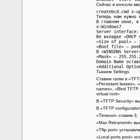
Сейчас в консоли вв
createbcd.cmd x:u
Теперь нам нужно 
В главном окне, в
х:Windows7

Server interface: 
Во вкладке «DHCP 
«Size of pool» — 1
«Boot file» — pxeb
В «WINSDNS Server
«Mask» — 255.255.2
Domain Name оставл
«Additional Optio
Тыкаем Settings.
Ставим галки в «TFTP
«Persistant leases», 
names», «Bind TFTP to
virtual root».
В «TFTP Security» в
В «TFTP configuratio
«Timeout» ставим 3;
«Max Retransmit» вы
«Tftp port» устанавл
«Local ports pool» о