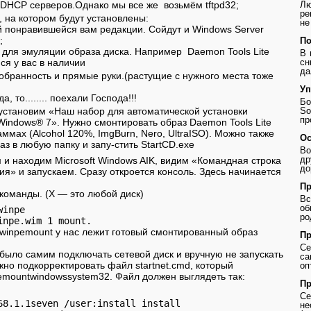
DHCP серверов.Однако мы все же возьмём tftpd32;
Лю
ре
 на котором будут установлены:
не
 понравившейся вам редакции. Сойдут и Windows Server
;
По
для эмуляции образа диска. Например Daemon Tools Lite
В 
я у вас в наличии
сн
да
обранность и прямые руки.(растущие с нужного места тоже
Уп
, то........ поехали Господа!!!
Бо
установим «Наш набор для автоматической установки
So
пр
Windows® 7». Нужно смонтировать образ Daemon Tools Lite
ммах (Alcohol 120%, ImgBurn, Nero, UltraISO). Можно также
Ос
з в любую папку и запу-стить StartCD.exe
Во
др
и находим Microsoft Windows AIK, видим «Командная строка
до
ия» и запускаем. Сразу откроется консоль. Здесь начинается
Пр
 команды. (X — это любой диск)
В
о
inpe

ро
:winpemount у нас лежит готовый смонтированный образ
Пр
Се
было самим подключать сетевой диск и вручную не запускать
с
жно подкорректировать файл startnet.cmd, который
оп
emountwindowssystem32. Файл должен выглядеть так:
Пр
Се
68.1.1seven /user:install install

не