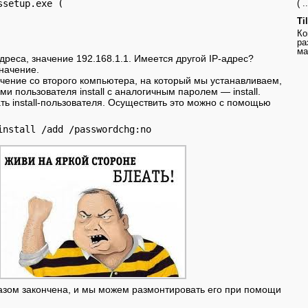
setup.exe (

( ..
Ti
Ко
ра
ма
-адреса, значение 192.168.1.1. Имеется другой IP-адрес?
значение.
чение со второго компьютера, на который мы устанавливаем,
и пользователя install с аналогичным паролем — install.
ть install-пользователя. Осуществить это можно с помощью
install /add /passwordchg:no
азом закончена, и мы можем размонтировать его при помощи