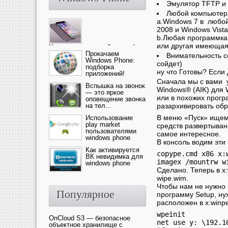
Эмулятор TFTP и 
Любой компьютер,
a.Windows 7 в любой
2008 и Windows Vista
b.Любая программка 
или другая имеющаяс
Ультрасовременный смартфон
— это новика от компании Ap...
Прокачаем
Внимательность с
Windows Phone:
сойдет)
подборка
ну что Готовы? Если да
приложений!
Сначала мы с вами 
Вспышка на звонок
Windows® (AIK) для 
— это яркое
или в похожих програ
оповещение звонка
на тел...
разархивировать обра
В меню «Пуск» ищем 
Использование
play market
средств развертыван
пользователями
самое интересное.
windows phone
В консоль водим эти
Как активируется
copype.cmd x86 x:w
ВК невидимка для
windows phone
Сделано. Теперь в x
wipe.wim.
Чтобы нам не нужно 
Популярное
программу Setup, ну
расположен в x:winp
wpeinit

OnCloud S3 — безопасное
net use y: \192.1
объектное хранилище с