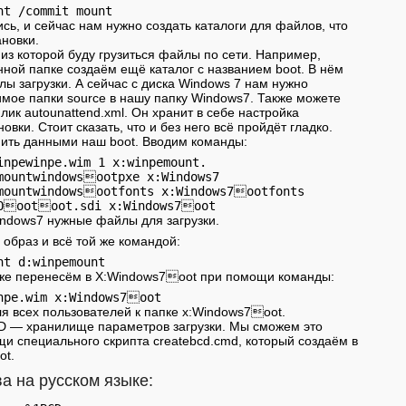
сь, и сейчас нам нужно создать каталоги для файлов, что
ановки.
 из которой буду грузиться файлы по сети. Например,
нной папке создаём ещё каталог с названием boot. В нём
лы загрузки. А сейчас с диска Windows 7 нам нужно
мое папки source в нашу папку Windows7. Также можете
лик autounattend.xml. Он хранит в себе настройка
овки. Стоит сказать, что и без него всё пройдёт гладко.
нить данными наш boot. Вводим команды:
inpewinpe.wim 1 x:winpemount.

mountwindowsootpxe x:Windows7

mountwindowsootfonts x:Windows7ootfonts

ndows7 нужные файлы для загрузки.
образ и всё той же командой:
nt d:winpemount
тоже перенесём в Х:Windows7oot при помощи команды:
npe.wim х:Windows7oot
я всех пользователей к папке х:Windows7oot.
D — хранилище параметров загрузки. Мы сможем это
и специального скрипта createbcd.cmd, который создаём в
ot.
а на русском языке: