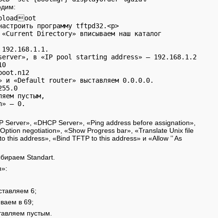
одим:
ploadoot
настроить программу tftpd32.<p>

 «Current Directory» вписываем наш каталог 

192.168.1.1.

server», в «IP pool starting address» — 192.168.1.2

0

oot.n12

» и «Default router» выставляем 0.0.0.0.

55.0

яем пустым,

n» — 0.
 Server», «DHCP Server», «Ping address before assignation»,
«Option negotiation», «Show Progress bar», «Translate Unix file
 this address», «Bind TFTP to this address» и «Allow ’’ As
ыбираем Standart.
n»:
ставляем 6;
иваем в 69;
ставляем пустым.