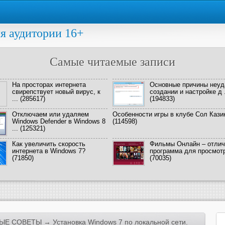
я аудитории 16+
Самые читаемые записи
На просторах интернета
Основные причины неуд
свирепствует новый вирус, к
создании и настройке д .
...
(285617)
(194833)
Отключаем или удаляем
Особенности игры в клубе Сол Кази
Windows Defender в Windows 8
(114598)
...
(125321)
Как увеличить скорость
Фильмы Онлайн – отлич
интернета в Windows 7?
программа для просмотра
(71850)
(70035)
ЫЕ СОВЕТЫ
→ Установка Windows 7 по локальной сети.