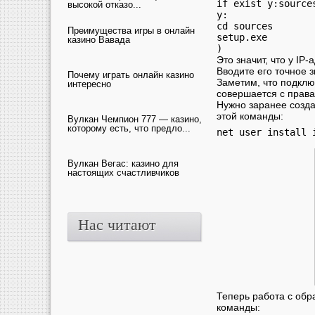
if exist y:sources
высокой отказо...
y:

cd sources

Преимущества игры в онлайн
setup.exe

казино Вавада
)
Это значит, что у IP
Вводите его точное 
Почему играть онлайн казино
Заметим, что подклю
интересно
совершается с правам
Нужно заранее созда
этой команды:
Вулкан Чемпион 777 — казино,
которому есть, что предло...
net user install 
Вулкан Вегас: казино для
настоящих счастливчиков
Нас читают
Теперь работа с обр
команды: