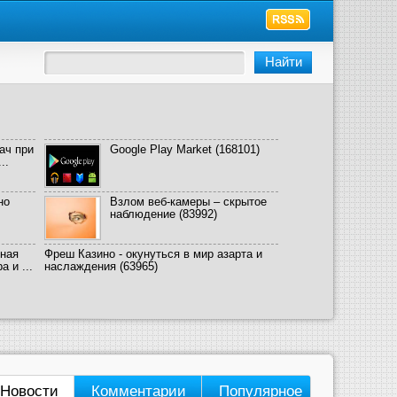
ач при
Google Play Market
(168101)
..
но
Взлом веб-камеры – скрытое
наблюдение
(83992)
ная
Фреш Казино - окунуться в мир азарта и
 и ...
наслаждения
(63965)
Новости
Комментарии
Популярное