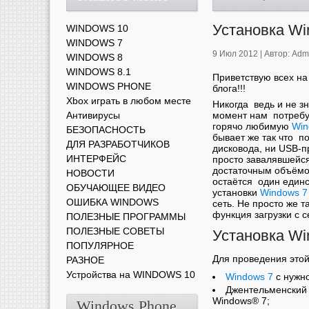
Установка Wi
WINDOWS 10
WINDOWS 7
9 Июл 2012 |
Автор:
Adm
WINDOWS 8
WINDOWS 8.1
Приветствую всех на
WINDOWS PHONE
блога!!!
Xbox играть в любом месте
Никогда ведь и не зн
Антивирусы
момент нам потребу
горячо любимую
Win
БЕЗОПАСНОСТЬ
бывает же так что по
ДЛЯ РАЗРАБОТЧИКОВ
дисковода, ни USB-п
ИНТЕРФЕЙС
просто завалявшейс
достаточным объёмо
НОВОСТИ
остаётся один един
ОБУЧАЮЩЕЕ ВИДЕО
установки
Windows 7
ОШИБКА WINDOWS
сеть. Не просто же та
функция загрузки с с
ПОЛЕЗНЫЕ ПРОГРАММЫ
ПОЛЕЗНЫЕ СОВЕТЫ
Установка Wi
ПОПУЛЯРНОЕ
Для проведения это
РАЗНОЕ
Устройства на WINDOWS 10
Windows 7
с нужно
Джентельменский 
Windows® 7;
Windows Phone