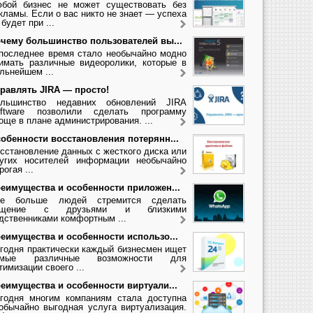
бой бизнес не может существовать без
кламы. Если о вас никто не знает — успеха
 будет при ...
чему большинство пользователей вы...
последнее время стало необычайно модно
имать различные видеоролики, которые в
льнейшем ...
равлять JIRA — просто!
льшинство недавних обновлений JIRA
ftware позволили сделать программу
още в плане администрирования. ...
обенности восстановления потерянн...
сстановление данных с жесткого диска или
угих носителей информации необычайно
рогая ...
еимущества и особенности приложен...
се больше людей стремится сделать
бщение с друзьями и близкими
дственниками комфортным ...
еимущества и особенности использо...
годня практически каждый бизнесмен ищет
амые различные возможности для
тимизации своего ...
еимущества и особенности виртуали...
годня многим компаниям стала доступна
обычайно выгодная услуга виртуализация.