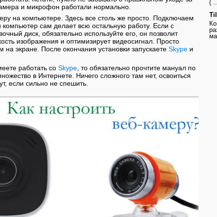
( ..
камера и микрофон работали нормально.
Ti
ру на компьютере. Здесь все столь же просто. Подключаем
Ко
и компьютер сам делает всю остальную работу. Если с
ра
вочный диск, обязательно используйте его, он позволит
ма
кость изображения и оптимизирует видеосигнал. Просто
м на экране. После окончания установки запускаете
Skype
и
умеете работать со
Skype
, то обязательно прочтите мануал по
множество в Интернете. Ничего сложного там нет, освоиться
т, если сильно не спешить.