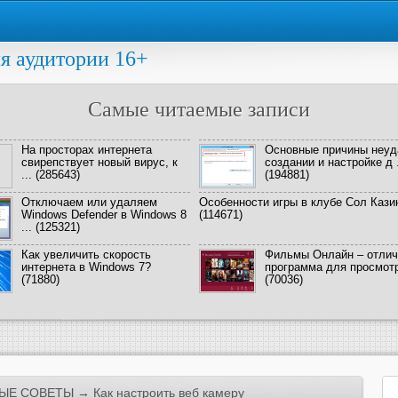
я аудитории 16+
Самые читаемые записи
На просторах интернета
Основные причины неуд
свирепствует новый вирус, к
создании и настройке д .
...
(285643)
(194881)
Отключаем или удаляем
Особенности игры в клубе Сол Кази
Windows Defender в Windows 8
(114671)
...
(125321)
Как увеличить скорость
Фильмы Онлайн – отлич
интернета в Windows 7?
программа для просмотра
(71880)
(70036)
ЫЕ СОВЕТЫ
→ Как настроить веб камеру