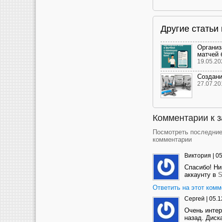
Другие стать
Организ
матчей 
19.05.20
Создани
27.07.20
Комментарии к 
Посмотреть последни
комментарии
Виктория
|
05
Спасибо! Ни
аккаунту в
S
Ответить на этот комм
Сергей
|
05.1
Очень интер
назад. Диск