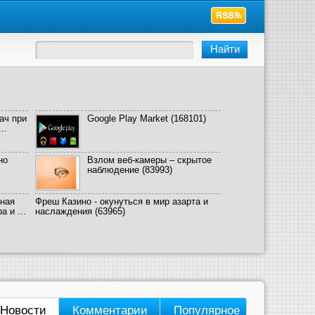
ач при
Google Play Market
(168101)
..
но
Взлом веб-камеры – скрытое
наблюдение
(83993)
ная
Фреш Казино - окунуться в мир азарта и
 и ...
наслаждения
(63965)
Новости
Комментарии
Популярное