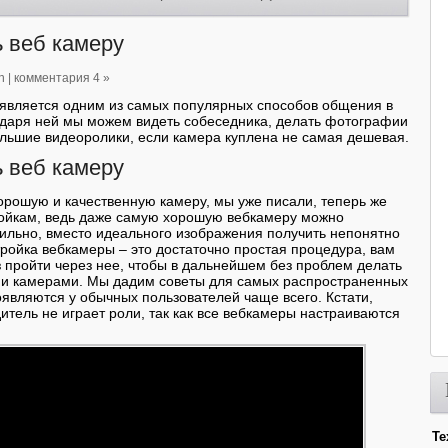
ь веб камеру
n
|
комментария 4 »
 является одним из самых популярных способов общения в
одаря ней мы можем видеть собеседника, делать фотографии
льшие видеоролики, если камера куплена не самая дешевая.
ь веб камеру
хорошую и качественную камеру, мы уже писали, теперь же
ройкам, ведь даже самую хорошую вебкамеру можно
ильно, вместо идеального изображения получить непонятно
тройка вебкамеры – это достаточно простая процедура, вам
з пройти через нее, чтобы в дальнейшем без проблем делать
ими камерами. Мы дадим советы для самых распространенных
оявляются у обычных пользователей чаще всего. Кстати,
итель не играет роли, так как все вебкамеры настраиваются
Те