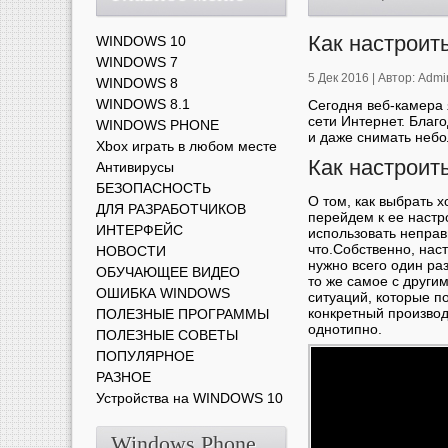
Как настроит
WINDOWS 10
WINDOWS 7
5 Дек 2016 |
Автор:
Admi
WINDOWS 8
WINDOWS 8.1
Сегодня веб-камера
сети Интернет. Благ
WINDOWS PHONE
и даже снимать небо
Xbox играть в любом месте
Как настроит
Антивирусы
БЕЗОПАСНОСТЬ
О том, как выбрать 
ДЛЯ РАЗРАБОТЧИКОВ
перейдем к ее наст
ИНТЕРФЕЙС
использовать неправ
что.Собственно, нас
НОВОСТИ
нужно всего один ра
ОБУЧАЮЩЕЕ ВИДЕО
то же самое с друг
ОШИБКА WINDOWS
ситуаций, которые п
конкретный производ
ПОЛЕЗНЫЕ ПРОГРАММЫ
однотипно.
ПОЛЕЗНЫЕ СОВЕТЫ
ПОПУЛЯРНОЕ
РАЗНОЕ
Устройства на WINDOWS 10
Windows Phone