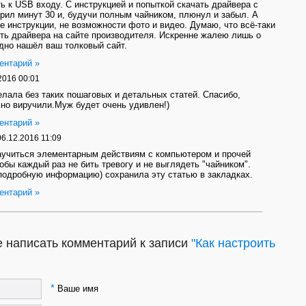
ь к USB входу. С инструкцией и попыткой скачать драйвера с
рил минут 30 и, будучи полным чайником, плюнул и забыл. А
не инструкции, не возможности фото и видео. Думаю, что всё-таки
ть драйвера на сайте производителя. Искренне жалею лишь о
здно нашёл ваш толковый сайт.
ентарий »
2016 00:01
елала без таких пошаговых и детальных статей. Спасибо,
но виручили.Муж будет очень удивлен!)
ентарий »
06.12.2016 11:09
аучиться элементарным действиям с компьютером и прочей
тобы каждый раз не бить тревогу и не выглядеть "чайником".
подробную информацию) сохранила эту статью в закладках.
ентарий »
 написать комментарий к записи
"Как настроить
*
Ваше имя