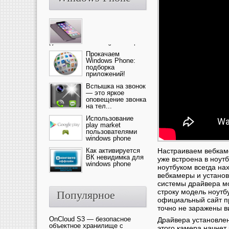
Ультрасовременный смартфон
— это новика от компании Ap...
Прокачаем
Windows Phone:
подборка
приложений!
Вспышка на звонок
— это яркое
оповещение звонка
на тел...
Использование
play market
пользователями
windows phone
Как активируется
Настраиваем вебкаме
ВК невидимка для
уже встроена в ноутб
windows phone
ноутбуком всегда на
вебкамеры и установ
системы драйвера мо
строку модель ноутб
Популярное
официальный сайт пр
точно не заражены в
OnCloud S3 — безопасное
Драйвера установле
объектное хранилище с
этого камера начнет 