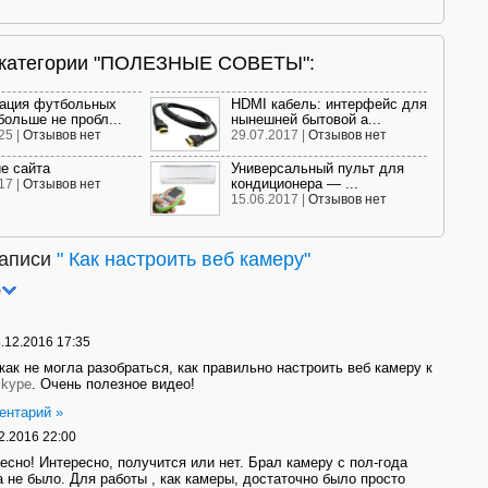
и категории "ПОЛЕЗНЫЕ СОВЕТЫ":
ация футбольных
HDMI кабель: интерфейс для
больше не пробл...
нынешней бытовой а...
25 |
Отзывов нет
29.07.2017 |
Отзывов нет
е сайта
Универсальный пульт для
кондиционера — ...
17 |
Отзывов нет
15.06.2017 |
Отзывов нет
записи
"
Как настроить веб камеру
"
е
.12.2016 17:35
как не могла разобраться, как правильно настроить веб камеру к
kype
. Очень полезное видео!
ентарий »
2.2016 22:00
есно! Интересно, получится или нет. Брал камеру с пол-года
а не было. Для работы , как камеры, достаточно было просто