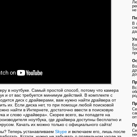
Лю
ре
не
По
В 
сн
да
Уп
Бо
So
пр
Ос
Во
др
до
Пр
В
ру в ноутбуке. Самый простой способ, потому что камера
о
ук и от вас требуется минимум действий. В комплекте с
ро
ходится диск с драйверами, вам нужно найти драйвера от
Пр
ить их. Если диска нет, то при помощи любой поисковой
Се
жно найти в Интернете, достаточно ввести в поисковую
с
ука и слово «драйвера». Скорее всего, вы попадете на
оп
оизводителя ноутбука, где драйвера доступны бесплатно и
ирусом. Качать их можно только с официального сайта!
Пр
Се
ны? Теперь устанавливаем
Skype
и включаем его, лишь после
не
работать. Кстати, нужно не забывать о правильном уходе за